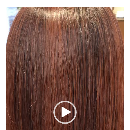
RECRUIT
動
画
プ
COMPANY
レ
ー
ヤ
ー