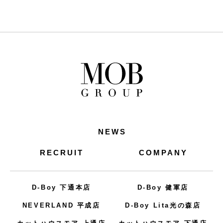
入社員を迎えました。 新
RECRUIT
しい仲間が加わり、私た
ちも新たな気持ちで新年
度を迎えています。 しば
らくみっちり新入社員研
COMPANY
修 […]
NEWS
RECRUIT
COMPANY
D-Boy 下通本店
D-Boy 健軍店
NEVERLAND 平成店
D-Boy Lita光の森店