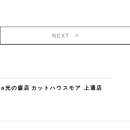
NEXT
ita光の森店
カットハウスモア 上通店