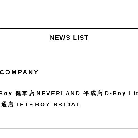
NEWS LIST
COMPANY
-Boy 健軍店
NEVERLAND 平成店
D-Boy L
下通店
TETE
BOY BRIDAL